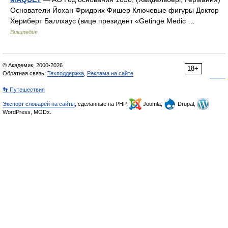
Основатели Йохан Фридрих Фишер Ключевые фигуры Доктор
Хериберт Баллхаус (вице президент «Getinge Medic …
Википедия
© Академик, 2000-2026
18+
Обратная связь:
Техподдержка
,
Реклама на сайте
👣 Путешествия
Экспорт словарей на сайты
, сделанные на PHP,
Joomla,
Drupal,
WordPress, MODx.